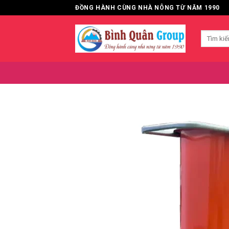
Bỏ
ĐỒNG HÀNH CÙNG NHÀ NÔNG TỪ NĂM 1990
qua
nội
Tìm
dung
kiếm: