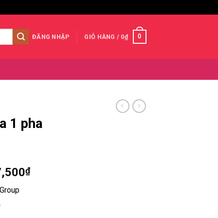
0
ĐĂNG NHẬP
GIỎ HÀNG /
0
₫
a 1 pha
Khoảng
7,500
₫
giá:
 Group
từ
6,825,000₫
w