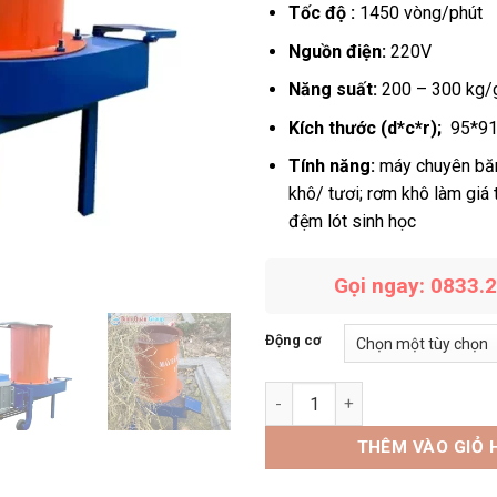
Tốc độ :
1450 vòng/phút
Nguồn điện:
220V
Năng suất:
200 – 300 kg/
Kích thước (d*c*r);
95*91
Tính năng:
máy chuyên bă
khô/ tươi; rơm khô làm giá 
đệm lót sinh học
Gọi ngay: 0833.
Động cơ
Máy băm rơm dừa 1 pha cải tiế
THÊM VÀO GIỎ 