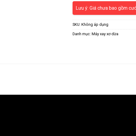
Lưu ý: Giá chưa bao gồm cư
SKU:
Không áp dụng
Danh mục:
Máy xay xơ dừa