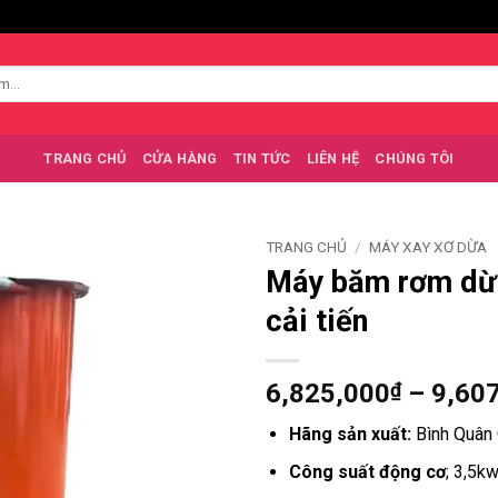
TRANG CHỦ
CỬA HÀNG
TIN TỨC
LIÊN HỆ
CHÚNG TÔI
TRANG CHỦ
/
MÁY XAY XƠ DỪA
Máy băm rơm dừ
cải tiến
6,825,000
₫
–
9,60
Hãng sản xuất:
Bình Quân
Công suất động cơ
; 3,5k