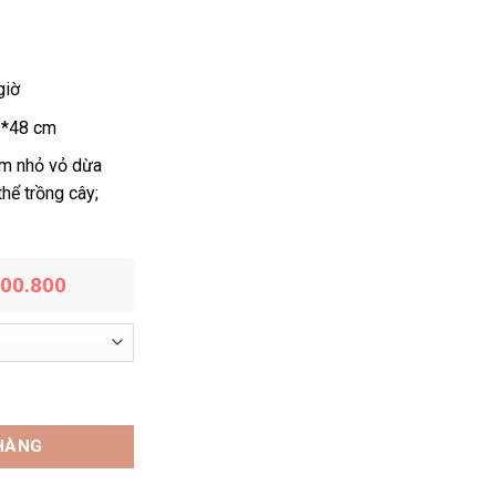
đến
9,607,500₫
giờ
*48 cm
m nhỏ vỏ dừa
thể trồng cây;
200.800
n số lượng
HÀNG