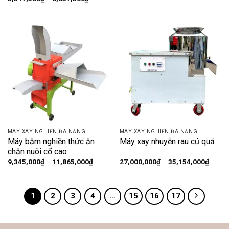
giá:
từ
3,517,500₫
đến
6,037,500₫
MÁY XAY NGHIỀN ĐA NĂNG
MÁY XAY NGHIỀN ĐA NĂNG
Máy băm nghiền thức ăn
Máy xay nhuyễn rau củ quả
chăn nuôi cổ cao
Khoảng
Khoản
9,345,000
₫
–
11,865,000
₫
27,000,000
₫
–
35,154,000
₫
giá:
giá:
từ
từ
9,345,000₫
27,00
đến
đến
11,865,000₫
35,15
1
2
3
4
…
15
16
17