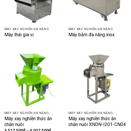
MÁY XAY NGHIỀN ĐA NĂNG
MÁY XAY NGHIỀN ĐA NĂNG
Máy thái gia vị
Máy băm đa năng inox
MÁY XAY NGHIỀN ĐA NĂNG
MÁY XAY NGHIỀN ĐA NĂNG
Máy xay nghiền thức ăn
Máy xay nghiền thức ăn
chăn nuôi
chăn nuôi XNDN-I201-CN04
Khoảng
3,517,500
₫
–
6,037,500
₫