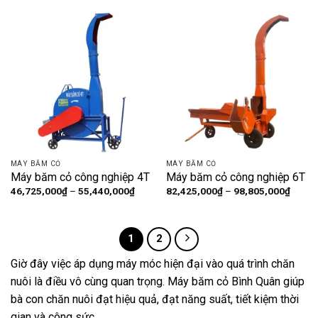
22,575,000₫
32,55
đến
đến
28,087,500₫
39,69
MÁY BĂM CỎ
MÁY BĂM CỎ
Máy băm cỏ công nghiệp 4T
Máy băm cỏ công nghiệp 6T
Khoảng
Khoản
46,725,000
₫
–
55,440,000
₫
82,425,000
₫
–
98,805,000
₫
giá:
giá:
từ
từ
46,725,000₫
82,42
đến
đến
55,440,000₫
98,80
1
2
Giờ đây việc áp dụng máy móc hiện đại vào quá trình chăn
nuôi là điều vô cùng quan trọng. Máy băm cỏ Bình Quân giúp
bà con chăn nuôi đạt hiệu quả, đạt năng suất, tiết kiệm thời
gian và công sức.