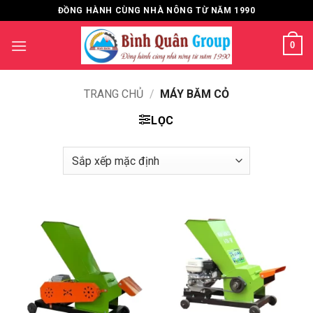
Bỏ
ĐỒNG HÀNH CÙNG NHÀ NÔNG TỪ NĂM 1990
qua
nội
0
dung
TRANG CHỦ
/
MÁY BĂM CỎ
LỌC