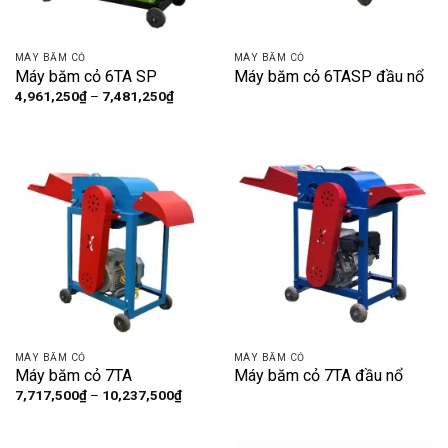
MÁY BĂM CỎ
MÁY BĂM CỎ
Máy băm cỏ 6TA SP
Máy băm cỏ 6TASP đầu nổ
Khoảng
4,961,250
₫
–
7,481,250
₫
giá:
từ
4,961,250₫
đến
7,481,250₫
MÁY BĂM CỎ
MÁY BĂM CỎ
Máy băm cỏ 7TA
Máy băm cỏ 7TA đầu nổ
Khoảng
7,717,500
₫
–
10,237,500
₫
giá:
từ
7,717,500₫
đến