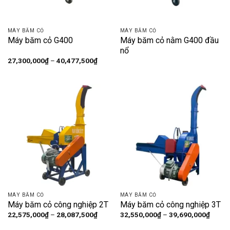
MÁY BĂM CỎ
MÁY BĂM CỎ
Máy băm cỏ G400
Máy băm cỏ nằm G400 đầu
nổ
Khoảng
27,300,000
₫
–
40,477,500
₫
giá:
từ
27,300,000₫
đến
40,477,500₫
MÁY BĂM CỎ
MÁY BĂM CỎ
Máy băm cỏ công nghiệp 2T
Máy băm cỏ công nghiệp 3T
Khoảng
Khoản
22,575,000
₫
–
28,087,500
₫
32,550,000
₫
–
39,690,000
₫
giá:
giá:
từ
từ