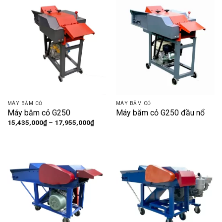
10,237,500₫
MÁY BĂM CỎ
MÁY BĂM CỎ
Máy băm cỏ G250
Máy băm cỏ G250 đầu nổ
Khoảng
15,435,000
₫
–
17,955,000
₫
giá:
từ
15,435,000₫
đến
17,955,000₫