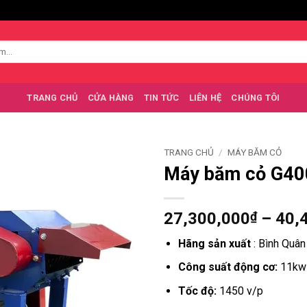
TRANG CHỦ
CỬA HÀNG
TIN TỨC
LIÊN HỆ
CHÚNG TÔI
TRANG CHỦ
/
MÁY BĂM CỎ
Máy băm cỏ G40
27,300,000
₫
–
40,
Hãng sản xuất
: Bình Quân
Công suất động cơ:
11kw
Tốc độ:
1450 v/p