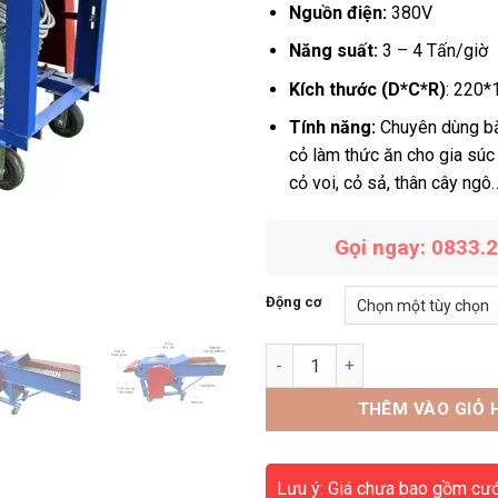
Nguồn điện:
380V
Năng suất:
3 – 4 Tấn/giờ
Kích thước (D*C*R)
: 220*
Tính năng:
Chuyên dùng bă
cỏ làm thức ăn cho gia súc
cỏ voi, cỏ sả, thân cây ngô
Gọi ngay: 0833.
Động cơ
Máy băm cỏ G400 số lượng
THÊM VÀO GIỎ 
Lưu ý: Giá chưa bao gồm cư