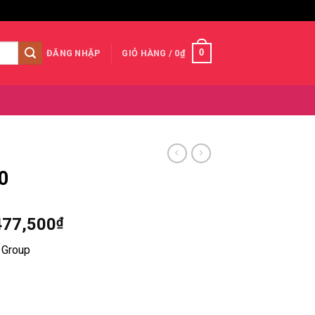
0
ĐĂNG NHẬP
GIỎ HÀNG /
0
₫
0
Khoảng
477,500
₫
giá:
 Group
từ
27,300,000₫
đến
40,477,500₫