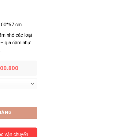
100*67 cm
m nhỏ các loại
 – gia cầm như:
…
200.800
HÀNG
ớc vận chuyển