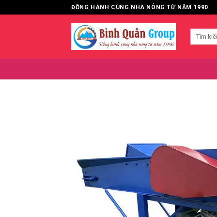
Bỏ
ĐỒNG HÀNH CÙNG NHÀ NÔNG TỪ NĂM 1990
qua
nội
Tìm
dung
kiếm: