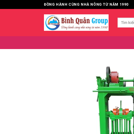
Bỏ
ĐỒNG HÀNH CÙNG NHÀ NÔNG TỪ NĂM 1990
qua
nội
Tìm
dung
kiếm: