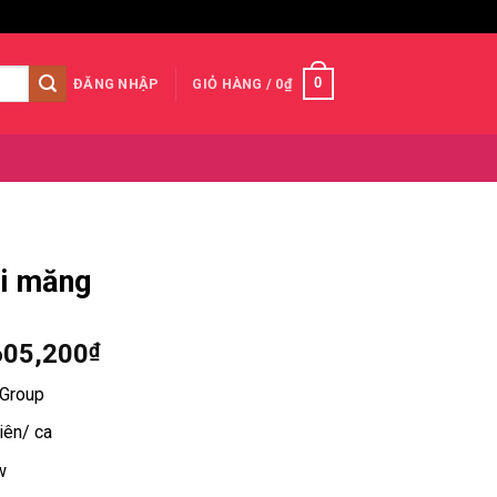
0
ĐĂNG NHẬP
GIỎ HÀNG /
0
₫
i măng
Khoảng
605,200
₫
giá:
 Group
từ
46,105,200₫
iên/ ca
đến
w
59,605,200₫