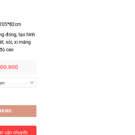
205*82cm
ng đóng, tạo hình
t, sỏi, xi măng
 độ cao
200.800
ợng
HÀNG
ớc vận chuyển