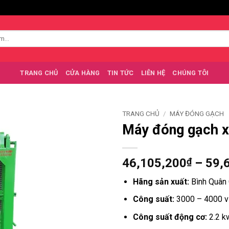
TRANG CHỦ
CỬA HÀNG
TIN TỨC
LIÊN HỆ
CHÚNG TÔI
TRANG CHỦ
/
MÁY ĐÓNG GẠCH
Máy đóng gạch x
46,105,200
₫
–
59,
Hãng sản xuất:
Bình Quân
Công suất:
3000 – 4000 v
Công suất động cơ:
2.2 k