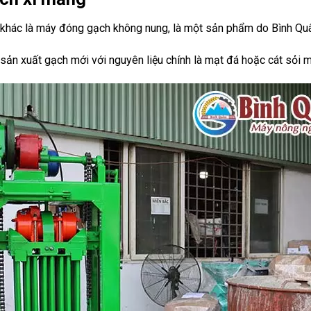
khác là máy đóng gạch không nung, là một sản phẩm do Bình Quâ
n xuất gạch mới với nguyên liệu chính là mạt đá hoặc cát sỏi 