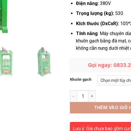
Điện năng:
380V
Trọng lượng (kg):
530
Kích thước (DxCxR):
105*
Tính năng
: Máy chuyên dù
khuôn gạch bằng đá mạt, cá
không cần nung dưới nhiệt
Gọi ngay: 0833.
Khuôn gạch
Máy đóng gạch xi măng số lư
THÊM VÀO GIỎ 
Lưu ý: Giá chưa bao gồm cư