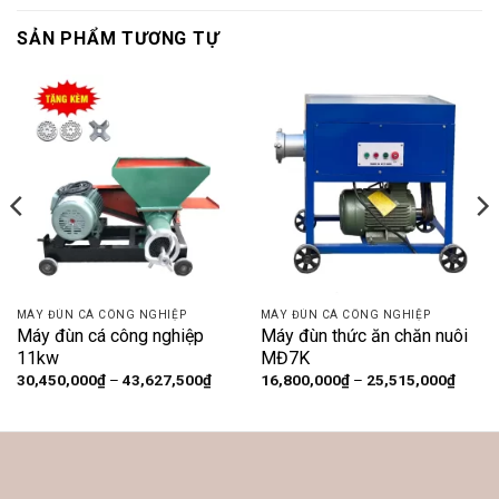
SẢN PHẨM TƯƠNG TỰ
MÁY ĐÙN CÁ CÔNG NGHIỆP
MÁY ĐÙN CÁ CÔNG NGHIỆP
Máy đùn cá công nghiệp
Máy đùn thức ăn chăn nuôi
11kw
MĐ7K
Khoảng
Khoản
30,450,000
₫
–
43,627,500
₫
16,800,000
₫
–
25,515,000
₫
giá:
giá:
từ
từ
30,450,000₫
16,80
đến
đến
43,627,500₫
25,51