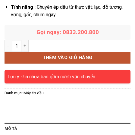
Tính năng :
Chuyên ép dầu từ thực vật: lạc, đỗ tương,
vừng, gấc, chùm ngây…
Gọi ngay: 0833.200.800
Máy ép dầu đa năng 30-35 kg/giờ số lượng
THÊM VÀO GIỎ HÀNG
Lưu ý: Giá chưa bao gồm cước vận chuyển
Danh mục:
Máy ép dầu
MÔ TẢ