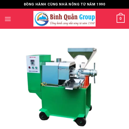
Bỏ
ĐỒNG HÀNH CÙNG NHÀ NÔNG TỪ NĂM 1990
qua
nội
0
dung