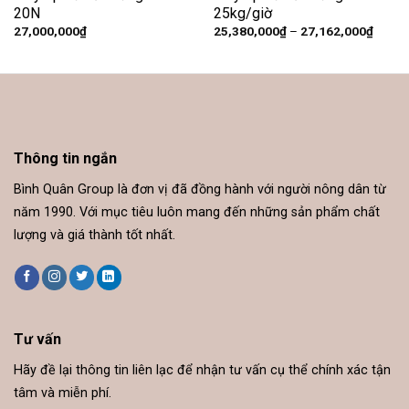
20N
25kg/giờ
Khoản
27,000,000
₫
25,380,000
₫
–
27,162,000
₫
giá:
từ
25,38
đến
27,16
Thông tin ngắn
Bình Quân Group là đơn vị đã đồng hành với người nông dân từ
năm 1990. Với mục tiêu luôn mang đến những sản phẩm chất
lượng và giá thành tốt nhất.
Tư vấn
Hãy đề lại thông tin liên lạc để nhận tư vấn cụ thể chính xác tận
tâm và miễn phí.