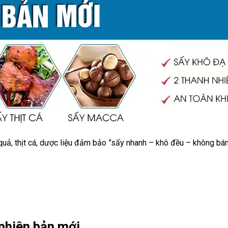
 quả, thịt cá, dược liệu đảm bảo ”sấy nhanh – khô đều – không bá
 phiên bản mới