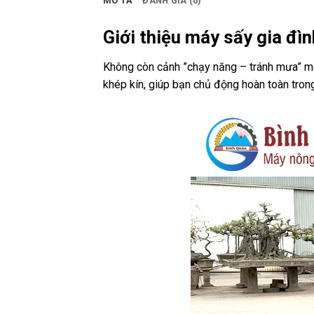
MÔ TẢ
ĐÁNH GIÁ (0)
Giới thiệu máy sấy gia đì
Không còn cảnh ”chạy năng – tránh mưa” mỗ
khép kín, giúp bạn chủ động hoàn toàn tron