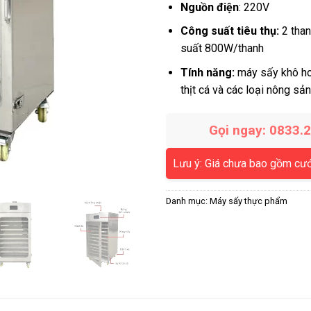
Nguồn điện
: 220V
Công suất tiêu thụ:
2 than
suất 800W/thanh
Tính năng:
máy sấy khô hoa
thịt cá và các loại nông sả
Gọi ngay: 0833.
Lưu ý: Giá chưa bao gồm cư
Danh mục:
Máy sấy thực phẩm