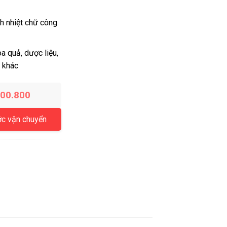
h nhiệt chữ công
 quả, dược liệu,
n khác
200.800
ớc vận chuyển