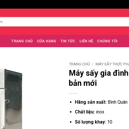
TRANG CHỦ
CỬA HÀNG
TIN TỨC
LIÊN HỆ
CHÚNG TÔI
TRANG CHỦ
/
MÁY SẤY THỰC P
Máy sấy gia đình
bản mới
Hãng sản xuất:
Bình Quân
Chất liệu:
inox
Số lượng khay:
10