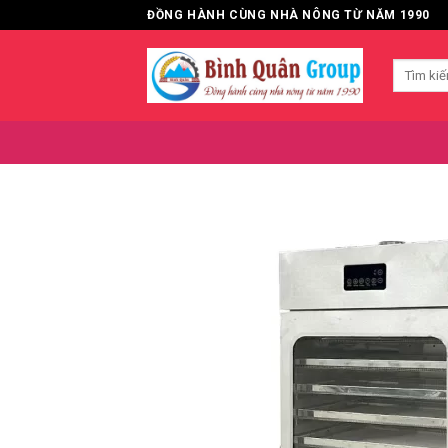
Bỏ
ĐỒNG HÀNH CÙNG NHÀ NÔNG TỪ NĂM 1990
qua
nội
Tìm
dung
kiếm: