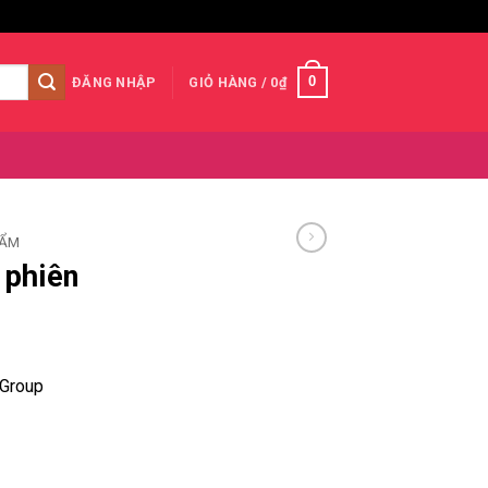
0
ĐĂNG NHẬP
GIỎ HÀNG /
0
₫
HẨM
 phiên
 Group