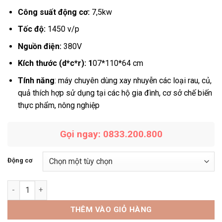
đến
Công suất động cơ:
7,5kw
35,154,000
Tốc độ:
1450 v/p
Nguồn điện:
380V
Kích thước (d*c*r): 1
07*110*64 cm
Tính năng
: máy chuyên dùng xay nhuyễn các loại rau, củ,
quả thích hợp sử dụng tại các hộ gia đình, cơ sở chế biến
thực phẩm, nông nghiệp
Gọi ngay: 0833.200.800
Động cơ
Máy xay nhuyễn rau củ quả số lượng
THÊM VÀO GIỎ HÀNG