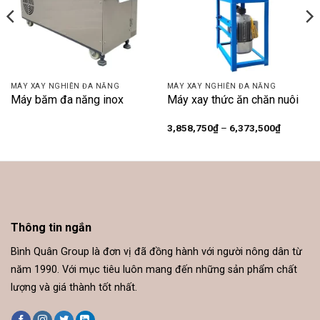
MÁY XAY NGHIỀN ĐA NĂNG
MÁY XAY NGHIỀN ĐA NĂNG
Máy băm đa năng inox
Máy xay thức ăn chăn nuôi
Khoảng
3,858,750
₫
–
6,373,500
₫
giá:
từ
3,858,75
đến
6,373,50
Thông tin ngắn
Bình Quân Group là đơn vị đã đồng hành với người nông dân từ
năm 1990. Với mục tiêu luôn mang đến những sản phẩm chất
lượng và giá thành tốt nhất.