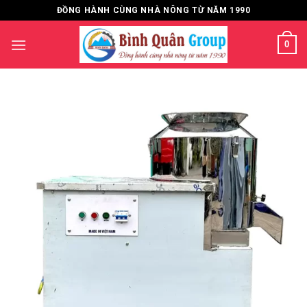
Bỏ
ĐỒNG HÀNH CÙNG NHÀ NÔNG TỪ NĂM 1990
qua
nội
0
dung