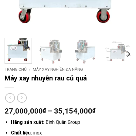
TRANG CHỦ
/
MÁY XAY NGHIỀN ĐA NĂNG
Máy xay nhuyễn rau củ quả
Khoảng
27,000,000
₫
–
35,154,000
₫
giá:
Hãng sản xuất:
Bình Quân Group
từ
27,000,000
Chất liệu:
inox