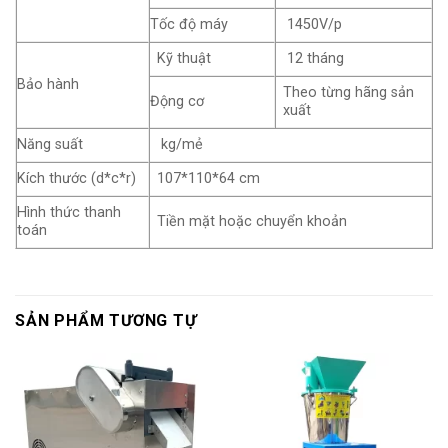
Tốc độ máy
1450V/p
Kỹ thuật
12 tháng
Bảo hành
Theo từng hãng sản
Động cơ
xuất
Năng suất
kg/mẻ
Kích thước (d*c*r)
107*110*64 cm
Hình thức thanh
Tiền mặt hoặc chuyển khoản
toán
SẢN PHẨM TƯƠNG TỰ