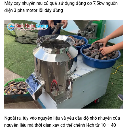
Máy xay nhuyễn rau củ quả sử dụng động cơ 7,5kw nguồn
điện 3 pha motor lõi dây đồng
Ngoài ra, tùy vào nguyên liệu và yêu cầu độ nhỏ nhuyễn của
nguyên liệu mà thời gian xay có thể chênh lệch từ 10 – 40