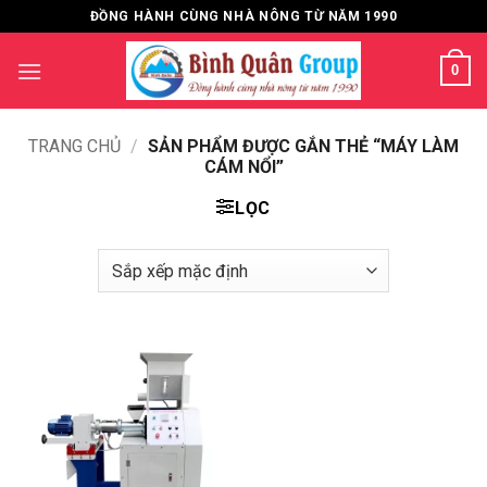
Bỏ
ĐỒNG HÀNH CÙNG NHÀ NÔNG TỪ NĂM 1990
qua
nội
0
dung
TRANG CHỦ
/
SẢN PHẨM ĐƯỢC GẮN THẺ “MÁY LÀM
CÁM NỔI”
LỌC