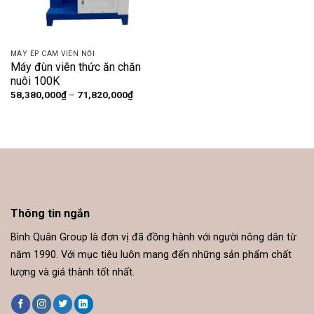
MÁY ÉP CÁM VIÊN NỔI
Máy đùn viên thức ăn chăn
nuôi 100K
Khoảng
58,380,000
₫
–
71,820,000
₫
giá:
từ
58,380,000₫
đến
71,820,000₫
Thông tin ngắn
Bình Quân Group là đơn vị đã đồng hành với người nông dân từ
năm 1990. Với mục tiêu luôn mang đến những sản phẩm chất
lượng và giá thành tốt nhất.