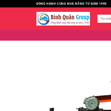
Bỏ
ĐỒNG HÀNH CÙNG NHÀ NÔNG TỪ NĂM 1990
qua
nội
Tìm
dung
kiếm: