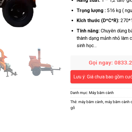
Năng suất:
1 – 1,2 tấn/ gi
Trọng lượng :
516 kg ( ng
Kích thước (D*C*R):
270*
Tính năng:
Chuyên dùng b
thành dạng mảnh nhỏ làm c
sinh học…
Gọi ngay: 0833.
Lưu ý: Giá chưa bao gồm cư
Danh mục:
Máy băm cành
Thẻ:
máy băm cành
,
máy băm cành c
gỗ