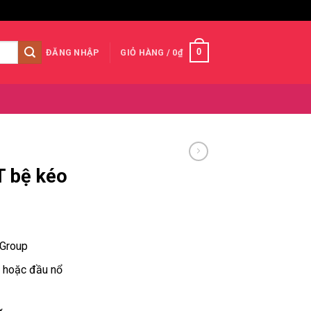
0
ĐĂNG NHẬP
GIỎ HÀNG /
0
₫
 bệ kéo
 Group
 hoặc đầu nổ