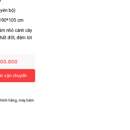
ờ
uyên bộ)
190*105 cm
ăm nhỏ cánh cây
hất đốt, đệm lót
200.800
ớc vận chuyển
hính hãng
,
máy băm