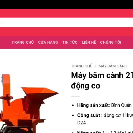
TRANG CHỦ
CỬA HÀNG
TIN TỨC
LIÊN HỆ
CHÚNG TÔI
TRANG CHỦ
/
MÁY BĂM CÀNH
Máy băm cành 2T
động cơ
Hãng sản xuất:
Bình Quân
Công suất :
động cơ 11kw
D24