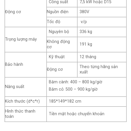
Công suất
7,5 kW hoặc D15
Động cơ
Nguồn điện
380V
Tốc độ
v/p
Nguyên bộ
336 kg
Trọng lượng máy
Không động
191 kg
cơ
Kỹ thuật
12 tháng
Bảo hành
Theo từng hãng sản
Động cơ
xuất
Băm cành: 400 – 800 kg/giờ
Năng suất
Băm cỏ: 500 – 900 kg/giờ
Kích thước (d*c*r)
185*149*182 cm
Hình thức thanh
Tiền mặt hoặc chuyển khoản
toán