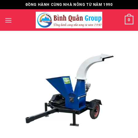
Bỏ
ĐỒNG HÀNH CÙNG NHÀ NÔNG TỪ NĂM 1990
qua
nội
0
dung